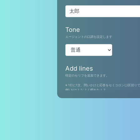
Tone
エージェントの口調を設定します
Add lines
特定のセリフを追加できます。
※ 1行に1文、問いかけと応答をセミコロン(;)区切
例) おはよう;よく眠れた！？
Options
ユーザへのサジェスト(発話候補)を指定できます